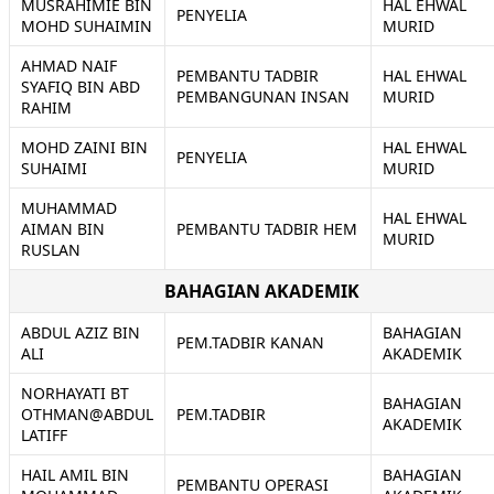
MUSRAHIMIE BIN
HAL EHWAL
PENYELIA
MOHD SUHAIMIN
MURID
AHMAD NAIF
PEMBANTU TADBIR
HAL EHWAL
SYAFIQ BIN ABD
PEMBANGUNAN INSAN
MURID
RAHIM
MOHD ZAINI BIN
HAL EHWAL
PENYELIA
SUHAIMI
MURID
MUHAMMAD
HAL EHWAL
AIMAN BIN
PEMBANTU TADBIR HEM
MURID
RUSLAN
BAHAGIAN AKADEMIK
ABDUL AZIZ BIN
BAHAGIAN
PEM.TADBIR KANAN
ALI
AKADEMIK
NORHAYATI BT
BAHAGIAN
OTHMAN@ABDUL
PEM.TADBIR
AKADEMIK
LATIFF
HAIL AMIL BIN
BAHAGIAN
PEMBANTU OPERASI