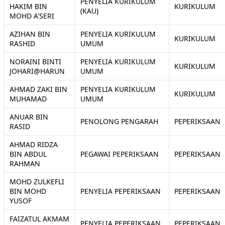
PENYELIA KURIKULUM
HAKIM BIN
KURIKULUM
(KAU)
MOHD A'SERI
AZIHAN BIN
PENYELIA KURIKULUM
KURIKULUM
RASHID
UMUM
NORAINI BINTI
PENYELIA KURIKULUM
KURIKULUM
JOHARI@HARUN
UMUM
AHMAD ZAKI BIN
PENYELIA KURIKULUM
KURIKULUM
MUHAMAD
UMUM
ANUAR BIN
PENOLONG PENGARAH
PEPERIKSAAN
RASID
AHMAD RIDZA
BIN ABDUL
PEGAWAI PEPERIKSAAN
PEPERIKSAAN
RAHMAN
MOHD ZULKEFLI
BIN MOHD
PENYELIA PEPERIKSAAN
PEPERIKSAAN
YUSOF
FAIZATUL AKMAM
PENYELIA PEPERIKSAAN
PEPERIKSAAN